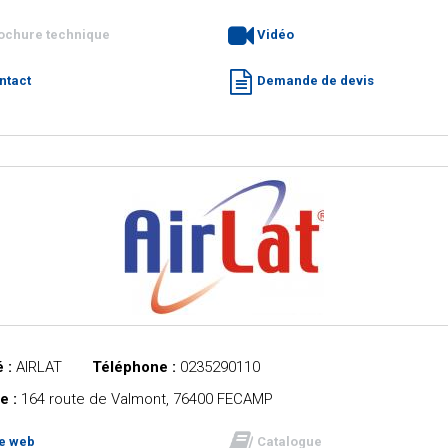
ochure technique
Vidéo
ntact
Demande de devis
 :
AIRLAT
Téléphone :
0235290110
e :
164 route de Valmont, 76400 FECAMP
te web
Catalogue