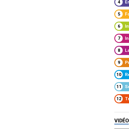
4
En
5
Fo
6
In
7
In
8
La
9
Pr
10
Re
11
Se
12
Tr
VIDÉO