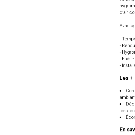
hygromé
d’air c
Avanta
- Tempé
- Renou
- Hygro
- Faib
- Insta
Les +
Conf
ambian
Déco
les deu
Écon
En sav