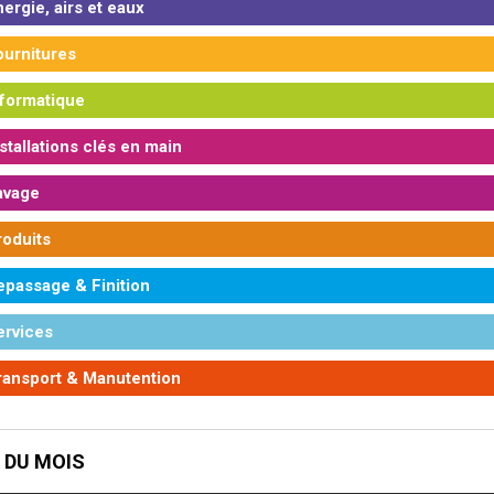
ergie, airs et eaux
urnitures
formatique
stallations clés en main
vage
oduits
passage & Finition
rvices
ansport & Manutention
 DU MOIS