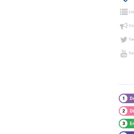
Li
Co
Tw
Yo
1
Dé
2
Di
3
Em