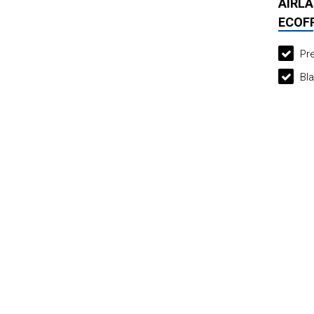
AIRLA
ECOF
Pre
Bla