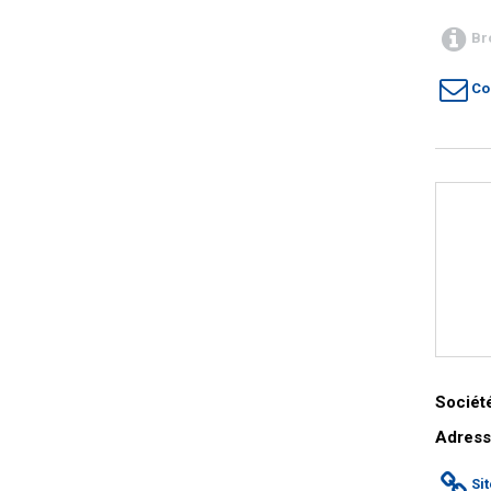
Br
Co
Société
Adress
Si