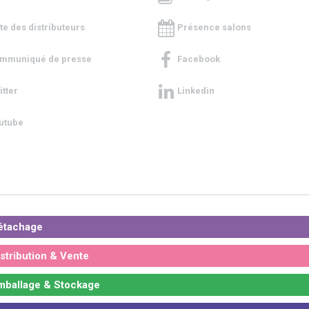
ste des distributeurs
Présence salons
mmuniqué de presse
Facebook
itter
Linkedin
utube
tachage
stribution & Vente
ballage & Stockage