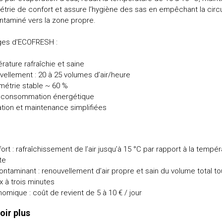
trie de confort et assure l’hygiène des sas en empêchant la circu
ontaminé vers la zone propre.
ges d'ECOFRESH :
rature rafraîchie et saine
vellement : 20 à 25 volumes d’air/heure
métrie stable ~ 60 %
le consommation énergétique
llation et maintenance simplifiées
ort : rafraîchissement de l’air jusqu’à 15 °C par rapport à la tempé
te
ntaminant : renouvellement d’air propre et sain du volume total t
x à trois minutes
omique : coût de revient de 5 à 10 € / jour
oir plus