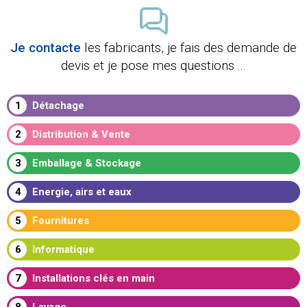
Je contacte
les fabricants, je fais des demande de
devis et je pose mes questions ...
1
Détachage
2
Distribution & Vente
3
Emballage & Stockage
4
Energie, airs et eaux
5
Fournitures
6
Informatique
7
Installations clés en main
8
Lavage